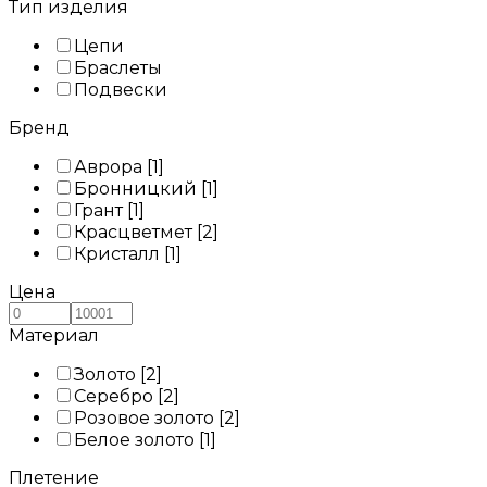
Тип изделия
Цепи
Браслеты
Подвески
Бренд
Аврора
[1]
Бронницкий
[1]
Грант
[1]
Красцветмет
[2]
Кристалл
[1]
Цена
Материал
Золото
[2]
Серебро
[2]
Розовое золото
[2]
Белое золото
[1]
Плетение